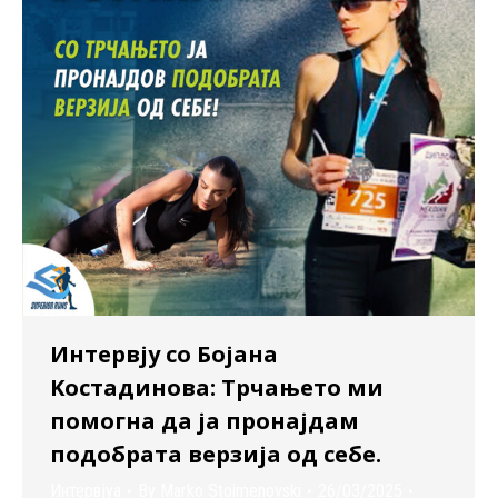
Интервју со Бојана
Kостадинова: Трчањето ми
помогна да ја пронајдам
подобрата верзија од себе.
Интервјуа
By
Marko Stoimenovski
26/03/2025