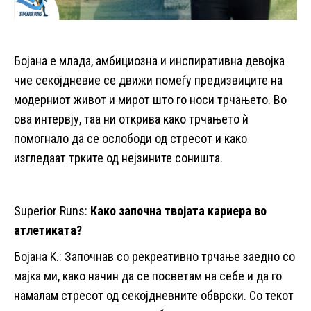
Бојана е млада, амбициозна и инспиративна девојка
чие секојдневие се движи помеѓу предизвиците на
модерниот живот и мирот што го носи трчањето. Во
ова интервју, таа ни открива како трчањето ѝ
помогнало да се ослободи од стресот и како
изгледаат трките од нејзините соништа.
Superior Runs:
Како започна твојата кариера во
атлетиката?
Бојана K.: Започнав со рекреативно трчање заедно со
мајка ми, како начин да се посветам на себе и да го
намалам стресот од секојдневните обврски. Со текот