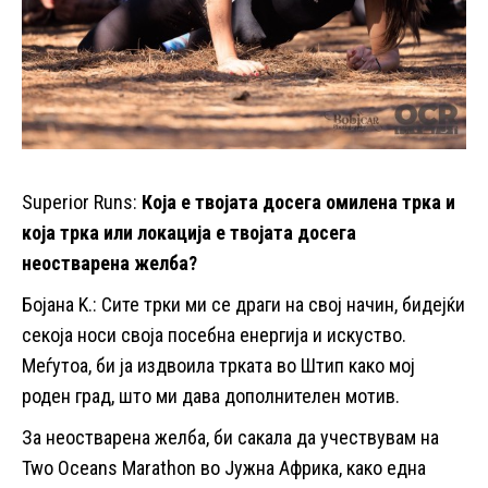
Superior Runs:
Која е твојата досега омилена трка и
која трка или локација е твојата досега
неостварена желба?
Бојана K.: Сите трки ми се драги на свој начин, бидејќи
секоја носи своја посебна енергија и искуство.
Меѓутоа, би ја издвоила трката во Штип како мој
роден град, што ми дава дополнителен мотив.
За неостварена желба, би сакала да учествувам на
Two Oceans Marathon во Јужна Африка, како една