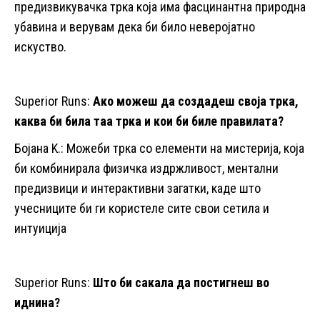
предизвикувачка трка која има фасцинантна природна
убавина и верувам дека би било неверојатно
искуство.
Superior Runs:
Ако можеш да создадеш своја трка,
каква би била таа трка и кои би биле правилата?
Бојана K.: Можеби трка со елементи на мистерија, која
би комбинирала физичка издржливост, ментални
предизвици и интерактивни загатки, каде што
учесниците би ги користеле сите свои сетила и
интуиција
Superior Runs:
Што би сакала да постигнеш во
иднина?