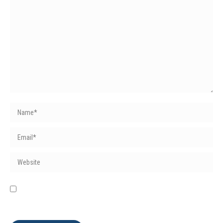
Name *
Email *
Website
Save my name, email, and website in this browser for the next
time I comment.