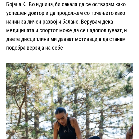
Бојана K.: Во иднина, би сакала да се остварам како
успешен доктор и да продолжам со трчањето како
начин за личен развој и баланс. Верувам дека
медицината и спортот може да се надополнуваат, и
двете дисциплини ми даваат мотивација да станам
подобра верзија на себе