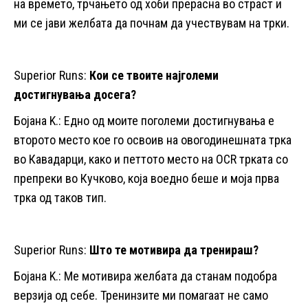
на времето, трчањето од хоби прерасна во страст и
ми се јави желбата да почнам да учествувам на трки.
Superior Runs:
Кои се твоите најголеми
достигнувања досега?
Бојана K.: Едно од моите поголеми достигнувања е
второто место кое го освоив на овогодинешната трка
во Кавадарци, како и петтото место на OCR трката со
препреки во Кучково, која воедно беше и моја прва
трка од таков тип.
Superior Runs:
Што те мотивира да тренираш?
Бојана K.: Ме мотивира желбата да станам подобра
верзија од себе. Тренинзите ми помагаат не само