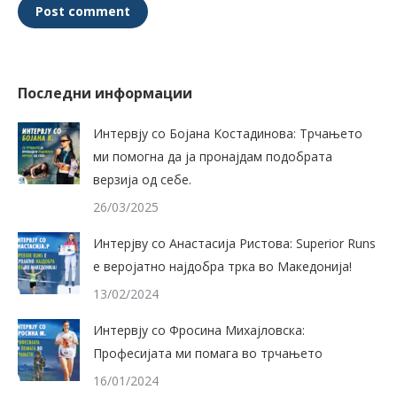
Post comment
Последни информации
Интервју со Бојана Kостадинова: Трчањето
ми помогна да ја пронајдам подобрата
верзија од себе.
26/03/2025
Интерјву со Анастасија Ристова: Superior Runs
е веројатно најдобра трка во Македонија!
13/02/2024
Интервју со Фросина Михајловска:
Професијата ми помага во трчањето
16/01/2024