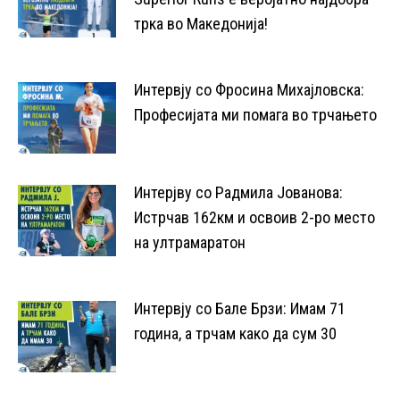
трка во Македонија!
13/02/2024
Интервју со Фросина Михајловска:
Професијата ми помага во трчањето
16/01/2024
Интерјву со Радмила Јованова:
Истрчав 162км и освоив 2-ро место
на ултрамаратон
10/11/2023
Интервју со Бале Брзи: Имам 71
година, а трчам како да сум 30
24/10/2023