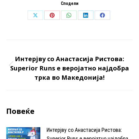
Сподели
Share
Share
Share
Share
Share
on
on
on
on
on
X
Pinterest
WhatsApp
LinkedIn
Facebook
Post
PREVIOUS
navigation
Интерјву со Анастасија Ристова:
Superior Runs е веројатно најдобра
Previous
трка во Македонија!
post:
Повеќе
Интерјву со Анастасија Ристова:
Superior Runs е веројатно најдобра