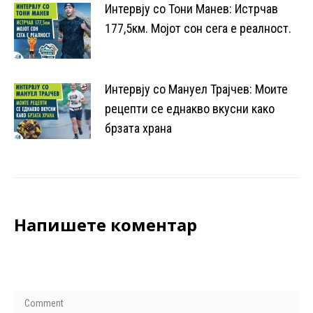
Интервју со Тони Манев: Истрчав
177,5км. Mојот сон сега е реалност.
13/10/2023
Интервју со Мануел Трајчев: Моите
рецепти се еднакво вкусни како
брзата храна
12/09/2023
Напишете коментар
Your email address will not be published. Required fields are
marked
*
Comment