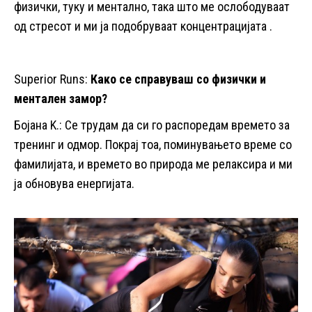
физички, туку и ментално, така што ме ослободуваат
од стресот и ми ја подобруваат концентрацијата .
Superior Runs:
Како се справуваш со физички и
ментален замор?
Бојана K.: Се трудам да си го распоредам времето за
тренинг и одмор. Покрај тоа, поминувањето време со
фамилијата, и времето во природа ме релаксира и ми
ја обновува енергијата.