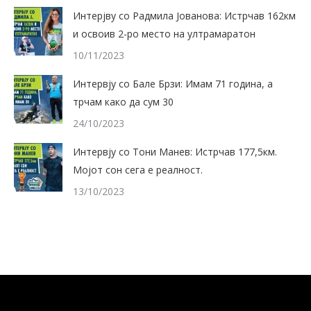
Интерјву со Радмила Јованова: Истрчав 162км
и освоив 2-ро место на ултрамаратон
10/11/2023
Интервју со Бале Брзи: Имам 71 година, а
трчам како да сум 30
24/10/2023
Интервју со Тони Манев: Истрчав 177,5км.
Mојот сон сега е реалност.
13/10/2023
SuperiorRuns.mk 2026 © All rights reserved.
Privacy Policy
|
FAQ