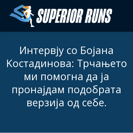
Интервју со Бојана
Kостадинова: Трчањето
ми помогна да ја
пронајдам подобрата
верзија од себе.
You are here: