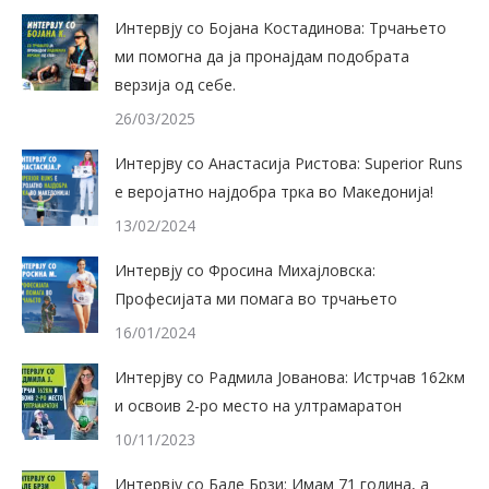
Интервју со Бојана Kостадинова: Трчањето
ми помогна да ја пронајдам подобрата
верзија од себе.
26/03/2025
Интерјву со Анастасија Ристова: Superior Runs
е веројатно најдобра трка во Македонија!
13/02/2024
Интервју со Фросина Михајловска:
Професијата ми помага во трчањето
16/01/2024
Интерјву со Радмила Јованова: Истрчав 162км
и освоив 2-ро место на ултрамаратон
10/11/2023
Интервју со Бале Брзи: Имам 71 година, а